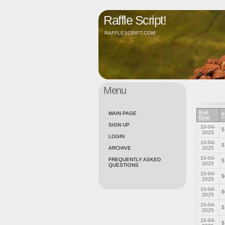
Raffle Script!
RAFFLESCRIPT.COM
Menu
End
MAIN PAGE
T
Date
SIGN UP
10-04-
$
2025
LOGIN
10-04-
$
ARCHIVE
2025
10-04-
FREQUENTLY ASKED
$
2025
QUESTIONS
10-04-
$
2025
10-04-
$
2025
10-04-
$
2025
10-04-
$