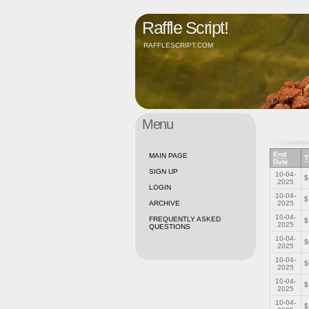
Raffle Script!
RAFFLESCRIPT.COM
Menu
End
MAIN PAGE
T
Date
SIGN UP
10-04-
$
2025
LOGIN
10-04-
$
ARCHIVE
2025
10-04-
FREQUENTLY ASKED
$
2025
QUESTIONS
10-04-
$
2025
10-04-
$
2025
10-04-
$
2025
10-04-
$