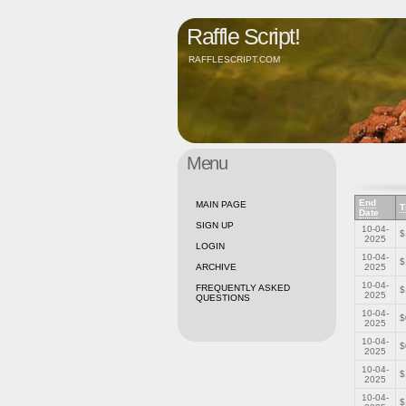
Raffle Script!
RAFFLESCRIPT.COM
Menu
End
MAIN PAGE
T
Date
SIGN UP
10-04-
$
2025
LOGIN
10-04-
$
ARCHIVE
2025
10-04-
FREQUENTLY ASKED
$
2025
QUESTIONS
10-04-
$
2025
10-04-
$
2025
10-04-
$
2025
10-04-
$