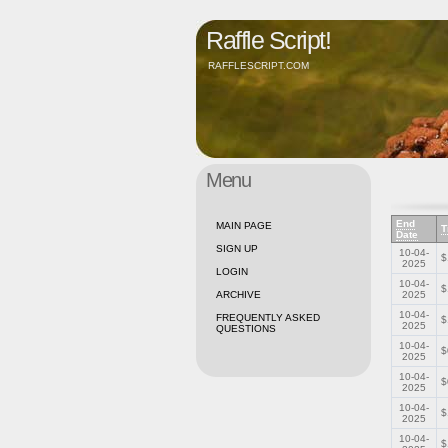
Raffle Script!
RAFFLESCRIPT.COM
Menu
End
MAIN PAGE
T
Date
SIGN UP
10-04-
$
2025
LOGIN
10-04-
$
ARCHIVE
2025
10-04-
FREQUENTLY ASKED
$
2025
QUESTIONS
10-04-
$
2025
10-04-
$
2025
10-04-
$
2025
10-04-
$