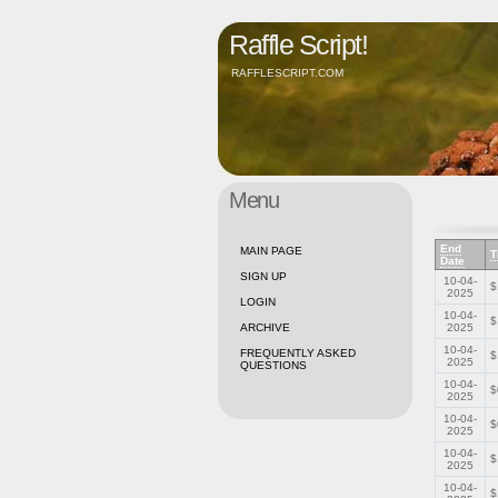
Raffle Script!
RAFFLESCRIPT.COM
Menu
End
MAIN PAGE
T
Date
SIGN UP
10-04-
$
2025
LOGIN
10-04-
$
ARCHIVE
2025
10-04-
FREQUENTLY ASKED
$
2025
QUESTIONS
10-04-
$
2025
10-04-
$
2025
10-04-
$
2025
10-04-
$